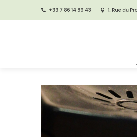
‭+33 7 86 14 89 43‬
1, Rue du P

