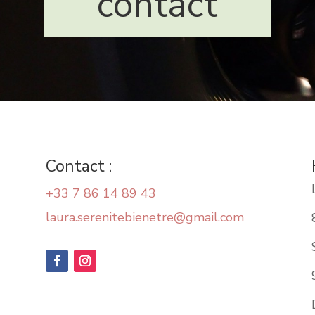
contact
Contact :
+33 7 86 14 89 43
laura.serenitebienetre@gmail.com