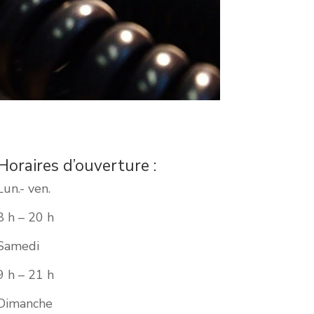
Horaires d’ouverture :
Lun.- ven.
8 h – 20 h
Samedi
​9 h – 21 h
​Dimanche