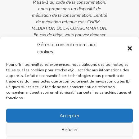
R.616-1 du code de la consommation,
nous proposons un dispositif de
médiation de la consommation. L’entité
de médiation retenue est : CNPM –
MEDIATION DE LA CONSOMMATION.
En cas de litige, vous pouvez déposer
votre réclamation sur son site :
Gérer le consentement aux
https://cnpm-mediation-
cookies
consommation.eu ou par voie postale
en écrivant à CNPM – MEDIATION –
Pour offrir les meilleures expériences, nous utilisons des technologies
CONSOMMATION – 27 avenue de la
telles que les cookies pour stocker et/ou accéder aux informations des
libération – 42400 Saint-Chamond
appareils. Le fait de consentir à ces technologies nous permettra de
traiter des données telles que le comportement de navigation ou les ID
uniques sur ce site. Le fait de ne pas consentir ou de retirer son
consentement peut avoir un effet négatif sur certaines caractéristiques et
fonctions.
Accepter
Refuser