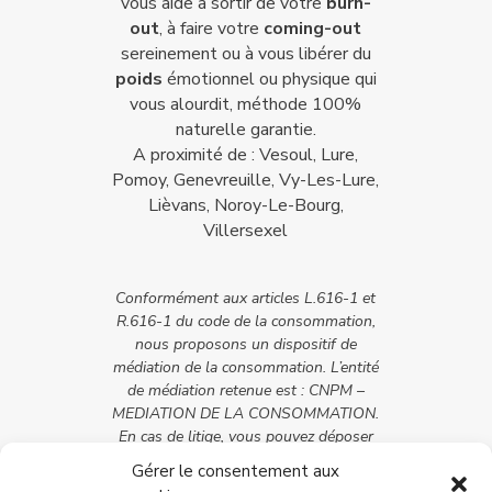
vous aide à sortir de votre
burn-
out
, à faire votre
coming-out
sereinement ou à vous libérer du
poids
émotionnel ou physique qui
vous alourdit, méthode 100%
naturelle garantie.
A proximité de : Vesoul, Lure,
Pomoy, Genevreuille, Vy-Les-Lure,
Lièvans, Noroy-Le-Bourg,
Villersexel
Conformément aux articles L.616-1 et
R.616-1 du code de la consommation,
nous proposons un dispositif de
médiation de la consommation. L’entité
de médiation retenue est : CNPM –
MEDIATION DE LA CONSOMMATION.
En cas de litige, vous pouvez déposer
votre réclamation sur son site :
Gérer le consentement aux
https://cnpm-mediation-