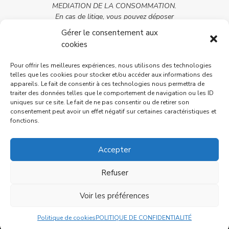
MEDIATION DE LA CONSOMMATION.
En cas de litige, vous pouvez déposer
votre réclamation sur son site :
Gérer le consentement aux
https://cnpm-mediation-
cookies
consommation.eu ou par voie postale
en écrivant à CNPM – MEDIATION –
Pour offrir les meilleures expériences, nous utilisons des technologies
CONSOMMATION – 27 avenue de la
telles que les cookies pour stocker et/ou accéder aux informations des
libération – 42400 Saint-Chamond
appareils. Le fait de consentir à ces technologies nous permettra de
traiter des données telles que le comportement de navigation ou les ID
uniques sur ce site. Le fait de ne pas consentir ou de retirer son
consentement peut avoir un effet négatif sur certaines caractéristiques et
fonctions.
Accepter
Refuser
Voir les préférences
© 2026 M Development
–
Mentions légales
–
Tous droits réservés –
Blogs
Politique de cookies
POLITIQUE DE CONFIDENTIALITÉ