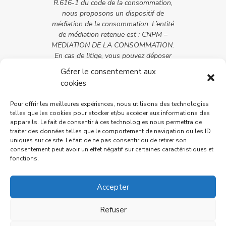
R.616-1 du code de la consommation,
nous proposons un dispositif de
médiation de la consommation. L’entité
de médiation retenue est : CNPM –
MEDIATION DE LA CONSOMMATION.
En cas de litige, vous pouvez déposer
votre réclamation sur son site :
Gérer le consentement aux
https://cnpm-mediation-
cookies
consommation.eu ou par voie postale
en écrivant à CNPM – MEDIATION –
Pour offrir les meilleures expériences, nous utilisons des technologies
CONSOMMATION – 27 avenue de la
telles que les cookies pour stocker et/ou accéder aux informations des
libération – 42400 Saint-Chamond
appareils. Le fait de consentir à ces technologies nous permettra de
traiter des données telles que le comportement de navigation ou les ID
uniques sur ce site. Le fait de ne pas consentir ou de retirer son
consentement peut avoir un effet négatif sur certaines caractéristiques et
fonctions.
Accepter
Refuser